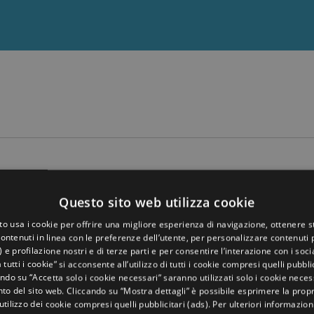
Questo sito web utilizza cookie
to usa i cookie per offrire una migliore esperienza di navigazione, ottenere st
ontenuti in linea con le preferenze dell’utente, per personalizzare contenuti p
Ci contatti per una vacanza su misur
) e profilazione nostri e di terze parti e per consentire l’interazione con i soci
 tutti i cookie” si acconsente all’utilizzo di tutti i cookie compresi quelli pubblic
ndo su “Accetta solo i cookie necessari” saranno utilizzati solo i cookie neces
o del sito web. Cliccando su “Mostra dettagli” è possibile esprimere la propr
’utilizzo dei cookie compresi quelli pubblicitari (ads). Per ulteriori informazion