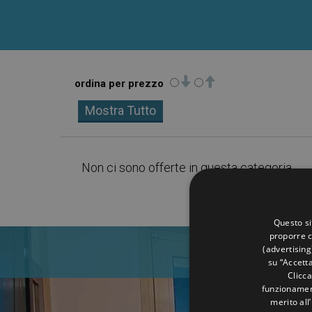
ordina per prezzo
Mostra Tutto
Non ci sono offerte in questa categoria
Questo si
proporre c
(advertising
su “Accetta
Clicca
funzionament
merito all