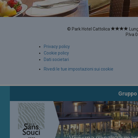
_dc_gtm_UA-77053240-1
©
Park Hotel Cattolica
Lung
P.Iva
0
Google Privacy Poli
CookieScriptConsent
Privacy policy
Cookie policy
Dati societari
VISITOR_PRIVACY_METAD
Rivedi le tue impostazioni sui cookie
Gruppo
Nome
Nome
Nome
Provi
Pr
_no_tracky_100823721
__utmb
VISITOR_INFO1_LIVE
Googl
Go
.parkh
.y
YSC
Go
.y