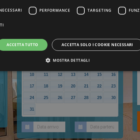
2
Periodo di soggiorno
NECESSARI
PERFORMANCE
TARGETING
FUNZ
TI
Agosto
2026
Lu
Ma
Me
Gi
Ve
Sa
Do
ACCETTA TUTTO
ACCETTA SOLO I COOKIE NECESSARI
1
2
MOSTRA DETTAGLI
3
4
5
6
7
8
9
10
11
12
13
14
15
16
ttamente necessari
Performance
Targeting
Funzionalità
Non classif
17
18
19
20
21
22
23
ri consentono le funzionalità principali del sito web come l'accesso dell'utente e la gest
24
25
26
27
28
29
30
to correttamente senza i cookie strettamente necessari.
31
Provider / Dominio
Scadenza
Descrizione
Sessione
Cookie generato da applicazioni basate sul li
PHP.net
un identificatore generico utilizzato per mant
parkhotelcattolica.it
sessione utente. Normalmente è un numero 
il modo in cui viene utilizzato può essere spe
buon esempio è mantenere uno stato di acces