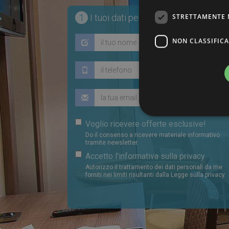
1
I tuoi dati personali
STRETTAMENTE 
NON CLASSIFICA
Voglio ricevere offerte esclusive!
Do il consenso a ricevere materiale informativo
Stre
tramite newsletter.
Accetto l'informativa sulla privacy
I cookie strettamente necessa
web non può essere utilizza
Autorizzo il trattamento dei dati personali da me
forniti nei limiti risultanti dalla Legge sulla privacy.
Nome
PHPSESSID