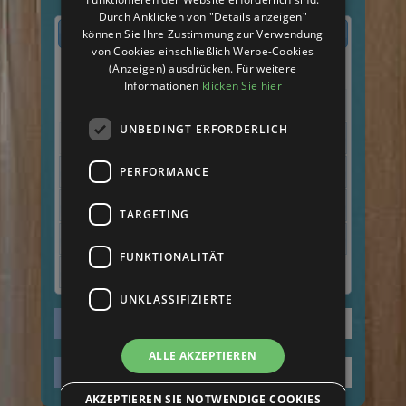
Durch Anklicken von "Details anzeigen"
August
2026
können Sie Ihre Zustimmung zur Verwendung
von Cookies einschließlich Werbe-Cookies
(Anzeigen) ausdrücken. Für weitere
Mo
Di
Mi
Do
Fr
Sa
So
Informationen
klicken Sie hier
1
2
UNBEDINGT ERFORDERLICH
3
4
5
6
7
8
9
PERFORMANCE
10
11
12
13
14
15
16
17
18
19
20
21
22
23
TARGETING
24
25
26
27
28
29
30
FUNKTIONALITÄT
31
UNKLASSIFIZIERTE
ALLE AKZEPTIEREN
AKZEPTIEREN SIE NOTWENDIGE COOKIES