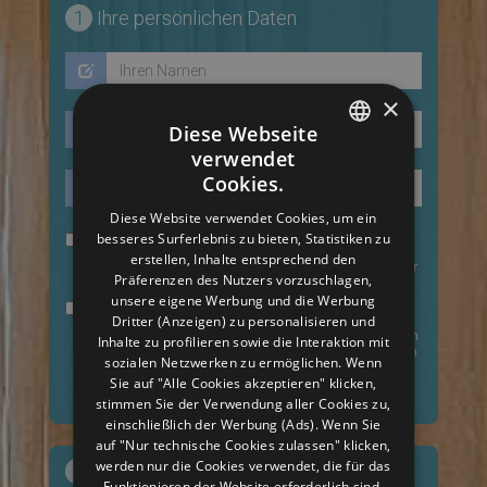
1
Ihre persönlichen Daten
×
Diese Webseite
verwendet
ITALIAN
Cookies.
ENGLISH
Diese Website verwendet Cookies, um ein
besseres Surferlebnis zu bieten, Statistiken zu
GERMAN
Ich möchte exklusive Angebote erhalten!
erstellen, Inhalte entsprechend den
Ich bin damit einverstanden, Informationsmaterial über
FRENCH
Präferenzen des Nutzers vorzuschlagen,
Newsletter zu erhalten.
unsere eigene Werbung und die Werbung
Ich akzeptiere die Datenschutzerklärung
DUTCH
Dritter (Anzeigen) zu personalisieren und
Ich genehmige die Verarbeitung der von mir gelieferten
Inhalte zu profilieren sowie die Interaktion mit
RUSSIAN
personenbezogenen Daten innerhalb der sich aus dem
sozialen Netzwerken zu ermöglichen. Wenn
Datenschutzgesetz ergebenden Grenzen.
Sie auf "Alle Cookies akzeptieren" klicken,
ZH
stimmen Sie der Verwendung aller Cookies zu,
einschließlich der Werbung (Ads). Wenn Sie
auf "Nur technische Cookies zulassen" klicken,
werden nur die Cookies verwendet, die für das
2
Aufenthaltszeit
Funktionieren der Website erforderlich sind.