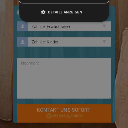
3
Gäste und Sonderwünsche
DETAILS ANZEIGEN
Unbedingt erforderlich
Performance
Targeting
Funktionalität
Unklassifizierte
Unbedingt erforderliche Cookies ermöglichen
wesentliche Kernfunktionen der Website wie die
Benutzeranmeldung und die Kontoverwaltung.
Ohne die unbedingt erforderlichen Cookies
kann die Website nicht ordnungsgemäß
verwendet werden.
Name
Anbieter / Domäne
Ablaufda
PHPSESSID
Sessio
PHP.net
parkhotelcattolica.it
KONTAKT UNS SOFORT
Bestpreisgarantie