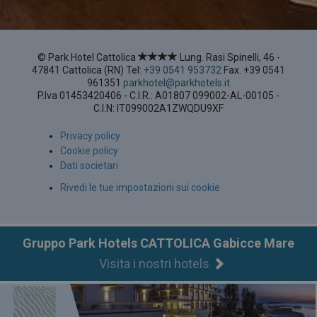
©
Park Hotel Cattolica
Lung. Rasi Spinelli, 46 -
47841 Cattolica (RN)
Tel:
+39 0541 953732
Fax. +39 0541
961351
parkhotel@parkhotels.it
P.Iva
01453420406 - C.I.R.: A01807 099002-AL-00105 -
C.I.N: IT099002A1ZWQDU9XF
_dc_gtm_UA-77053240-1
.parkhotelcattolica.it
58 Sekun
Privacy policy
Google-
Cookie policy
Datenschutzerklärung
Dati societari
Rivedi le tue impostazioni sui cookie
Gruppo Park Hotels CATTOLICA Gabicce Mare
Visita i nostri hotels
CookieScriptConsent
6 Mona
CookieScript
.parkhotelcattolica.it