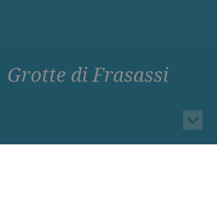
Grotte di Frasassi
CookieScriptConsent
6 mesi
CookieScript
.parkhotelcattolica.it
Assicurati un ottimo prezzo per il
tuo prossimo soggiorno
I prezzi potrebbero aumentare. Garantisci
oggi la tua prenotazione.