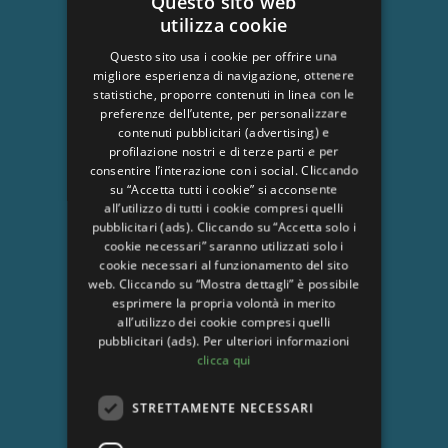
Questo sito web
utilizza cookie
ITALIAN
Questo sito usa i cookie per offrire una
ENGLISH
migliore esperienza di navigazione, ottenere
statistiche, proporre contenuti in linea con le
GERMAN
preferenze dell’utente, per personalizzare
contenuti pubblicitari (advertising) e
FRENCH
profilazione nostri e di terze parti e per
DUTCH
consentire l’interazione con i social. Cliccando
su “Accetta tutti i cookie” si acconsente
RUSSIAN
all’utilizzo di tutti i cookie compresi quelli
pubblicitari (ads). Cliccando su “Accetta solo i
ZH
cookie necessari” saranno utilizzati solo i
cookie necessari al funzionamento del sito
web. Cliccando su “Mostra dettagli” è possibile
esprimere la propria volontà in merito
all’utilizzo dei cookie compresi quelli
pubblicitari (ads). Per ulteriori informazioni
clicca qui
STRETTAMENTE NECESSARI