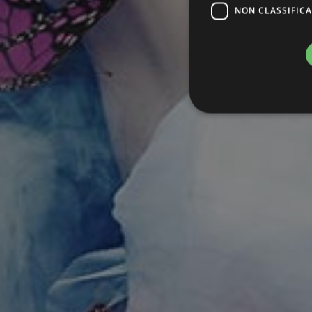
NON CLASSIFICA
Stre
I cookie strettamente necessa
web non può essere utilizza
Nome
PHPSESSID
_dc_gtm_UA-77053240-1