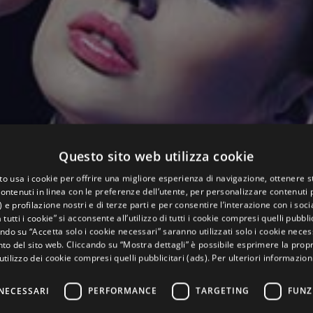
Questo sito web utilizza cookie
to usa i cookie per offrire una migliore esperienza di navigazione, ottenere st
ontenuti in linea con le preferenze dell’utente, per personalizzare contenuti p
) e profilazione nostri e di terze parti e per consentire l’interazione con i soci
 tutti i cookie” si acconsente all’utilizzo di tutti i cookie compresi quelli pubblic
ndo su “Accetta solo i cookie necessari” saranno utilizzati solo i cookie neces
o del sito web. Cliccando su “Mostra dettagli” è possibile esprimere la propr
’utilizzo dei cookie compresi quelli pubblicitari (ads). Per ulteriori informazion
NECESSARI
PERFORMANCE
TARGETING
FUNZ