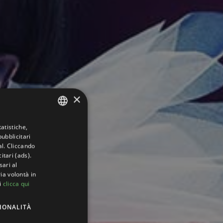
×
atistiche,
ITALIAN
ubblicitari
ENGLISH
al. Cliccando
itari (ads).
GERMAN
sari al
ia volontà in
FRENCH
i
clicca qui
DUTCH
IONALITÀ
RUSSIAN