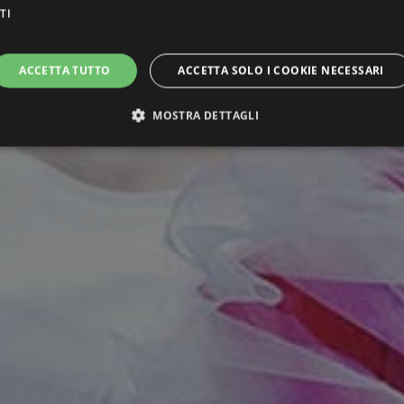
TI
ACCETTA TUTTO
ACCETTA SOLO I COOKIE NECESSARI
MOSTRA DETTAGLI
ttamente necessari
Performance
Targeting
Funzionalità
Non classif
ri consentono le funzionalità principali del sito web come l'accesso dell'utente e la gest
to correttamente senza i cookie strettamente necessari.
Provider / Dominio
Scadenza
Descrizione
Sessione
Cookie generato da applicazioni basate sul li
PHP.net
un identificatore generico utilizzato per mant
parkhotelcattolica.it
sessione utente. Normalmente è un numero 
il modo in cui viene utilizzato può essere spe
buon esempio è mantenere uno stato di acces
pagine.
.parkhotelcattolica.it
58
Questo cookie è associato ai siti che utiliz
secondi
caricare altri script e codice in una pagina. L
può essere considerato come strettamente n