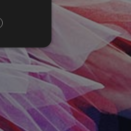
ZH
icati
ione dell'account. Il sito
nguaggio PHP. Si tratta di
enere le variabili di
generato in modo casuale,
cifico per il sito, ma un
so per un utente tra le
zano Google Tag Manager per
addove viene utilizzato,
ecessario poiché senza di